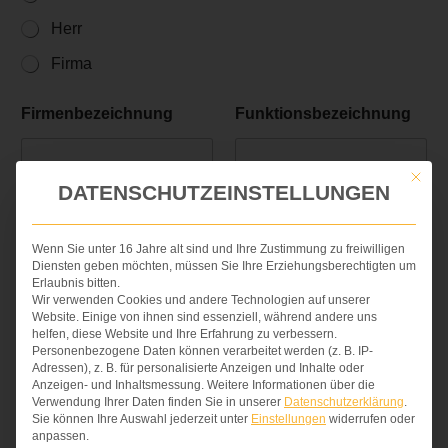
Herr
Firma
Firmenbezeichnung
Funktionsbezeichnung
Mit die
DATENSCHUTZEINSTELLUNGEN
Name
*
Wenn Sie unter 16 Jahre alt sind und Ihre Zustimmung zu freiwilligen
Diensten geben möchten, müssen Sie Ihre Erziehungsberechtigten um
Erlaubnis bitten.
Vorname
Nachname
Wir verwenden Cookies und andere Technologien auf unserer
E
Website. Einige von ihnen sind essenziell, während andere uns
E-Mail
*
Telefon
*
-
helfen, diese Website und Ihre Erfahrung zu verbessern.
M
Personenbezogene Daten können verarbeitet werden (z. B. IP-
a
Adressen), z. B. für personalisierte Anzeigen und Inhalte oder
Anzeigen- und Inhaltsmessung.
Weitere Informationen über die
i
Verwendung Ihrer Daten finden Sie in unserer
Datenschutzerklärung
.
l
Sie können Ihre Auswahl jederzeit unter
Einstellungen
widerrufen oder
N
Straße
*
Hausnr.
*
anpassen.
a