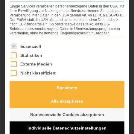
m
Einige Services verarbeiten personenbezogene Daten in den USA. Mit
e
Ihrer Einwilligung zur Nutzung dieser Services stimmen Sie auch der
Verarbeitung Ihrer Daten in den USA gemäß Art. 49 (1) lit. a DSGVO zu.
f
Der EuGH stuft die USA als Land mit unzureichendem Datenschutz
o
nach EU-Standards ein. So besteht etwa das Risiko, dass US-
l
Land
PLZ
*
Ort
*
Behörden personenbezogene Daten in Überwachungsprogrammen
g
verarbeiten, ohne bestehende Klagemöglichkeit für Europäer.
e
n
Es folgt eine Liste der Service-Gruppen, für die eine Ei
Essenziell
d
Statistiken
e
Möchten Sie Ihre Anfrage konkretisieren?
s
Externe Medien
Nicht klassifiziert
Speichern
Alle akzeptieren
Nur essenzielle Cookies akzeptieren
Absenden
Individuelle Datenschutzeinstellungen