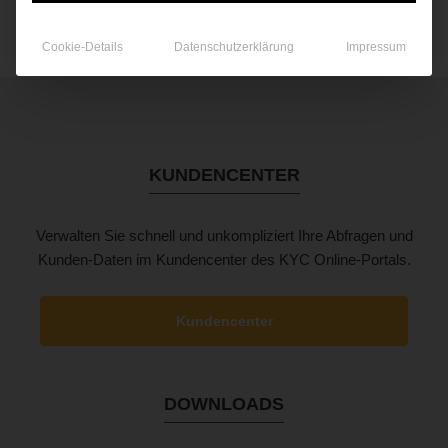
Cookie-Details
Datenschutzerklärung
Impressum
KUNDENCENTER
Verwalten Sie schnell und unkompliziert Ihre Abfragen und
Kunden-Daten im Kundencenter des KYC Online-Portals.
Kundencenter
DOWNLOADS